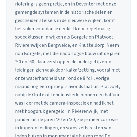
riolering is geen pretje, en in Deventer met onze
gemengde systemen in de historische delen en
gescheiden stelsels in de nieuwere wijken, komt
het vaker voor dan je denkt. Ik doe regelmatig
spoedklussen in wijken als Borgele en Platvoet,
Rivierenwijk en Bergweide, en Knutteldorp. Neem
nou Borgele, met die naoorlogse bouw uit de jaren
'50 en '60, daar verstoppen de oude gietijzeren
leidingen zich vaak door kalkafzetting, vooral met
onze waterhardheid van rond de 8 °dH. Vorige
maand nog een oproep 's avonds laat uit Platvoet,
nabij de Grote of Lebuinuskerk; binnen een halfuur
was ik er met de camera-inspectie en had ik het
met hoogdruk geregeld. In Rivierenwijk, met
panden uit de jaren '20 en '30, zie je meer corrosie
in koperen leidingen, en soms zelfs resten van
loden buizen in monumentale huizen rond De