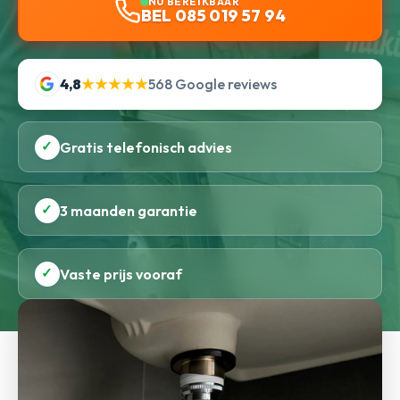
NU BEREIKBAAR
BEL 085 019 57 94
4,8
★★★★★
568 Google reviews
✓
Gratis telefonisch advies
✓
3 maanden garantie
✓
Vaste prijs vooraf