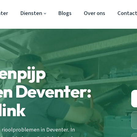
ter
Diensten
Blogs
Over ons
Contac
enpijp
en Deventer:
link
 rioolproblemen in Deventer. In