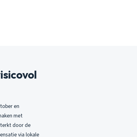
isicovol
ktober en
 maken met
sterkt door de
ensatie via lokale