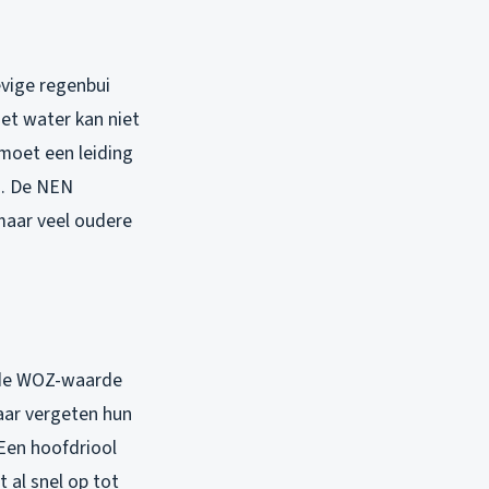
evige regenbui
Het water kan niet
 moet een leiding
n. De NEN
 maar veel oudere
lde WOZ-waarde
aar vergeten hun
 Een hoofdriool
al snel op tot