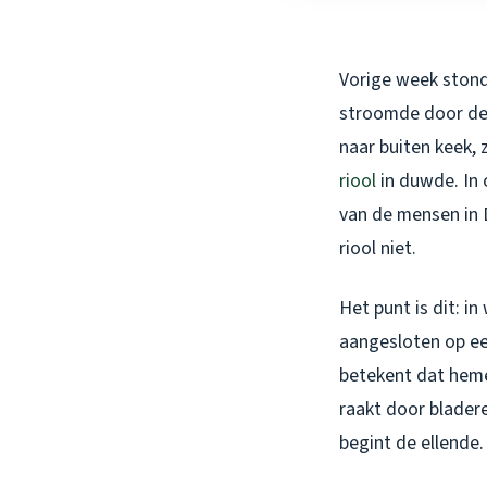
Vorige week stond 
stroomde door de v
naar buiten keek, 
riool
in duwde. In 
van de mensen in D
riool niet.
Het punt is dit: i
aangesloten op e
betekent dat heme
raakt door bladere
begint de ellende.