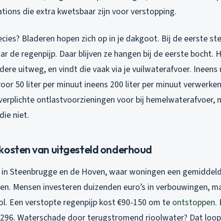
tions die extra kwetsbaar zijn voor verstopping.
cies? Bladeren hopen zich op in je dakgoot. Bij de eerste st
r de regenpijp. Daar blijven ze hangen bij de eerste bocht. 
ere uitweg, en vindt die vaak via je vuilwaterafvoer. Ineens
oor 50 liter per minuut ineens 200 liter per minuut verwerke
 verplichte ontlastvoorzieningen voor bij hemelwaterafvoer,
ie niet.
kosten van uitgesteld onderhoud
g in Steenbrugge en de Hoven, waar woningen een gemidde
en. Mensen investeren duizenden euro’s in verbouwingen, m
ool. Een verstopte regenpijp kost €90-150 om te
ontstoppen
.
296. Waterschade door terugstromend rioolwater? Dat loopt 