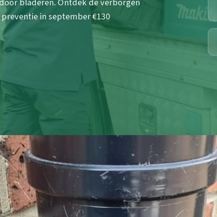
 door bladeren. Ontdek de verborgen
m preventie in september €130