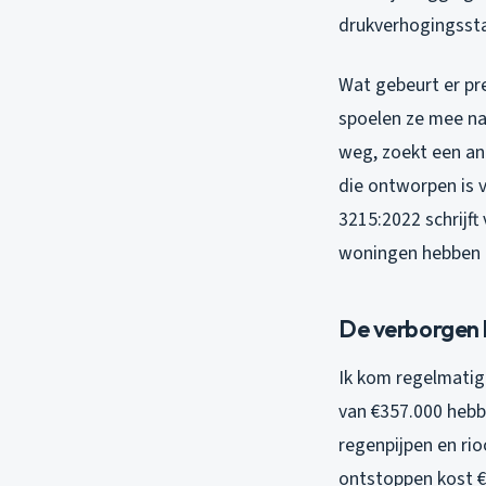
drukverhogingssta
Wat gebeurt er pre
spoelen ze mee naa
weg, zoekt een and
die ontworpen is v
3215:2022 schrijft
woningen hebben d
De verborgen 
Ik kom regelmati
van €357.000 hebb
regenpijpen en ri
ontstoppen kost €