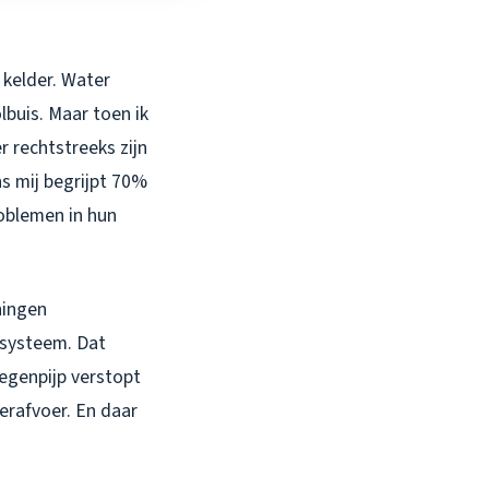
 kelder. Water
lbuis. Maar toen ik
r rechtstreeks zijn
ns mij begrijpt 70%
roblemen in hun
ningen
ysteem. Dat
regenpijp verstopt
erafvoer. En daar