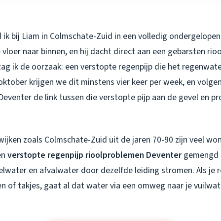
ik bij Liam in Colmschate-Zuid in een volledig ondergelopen
loer naar binnen, en hij dacht direct aan een gebarsten rioo
zag ik de oorzaak: een verstopte regenpijp die het regenwate
oktober krijgen we dit minstens vier keer per week, en volge
eventer de link tussen die verstopte pijp aan de gevel en p
n wijken zoals Colmschate-Zuid uit de jaren 70-90 zijn veel wo
en
verstopte regenpijp rioolproblemen Deventer
gemengd s
lwater en afvalwater door dezelfde leiding stromen. Als je 
n of takjes, gaat al dat water via een omweg naar je vuilwat