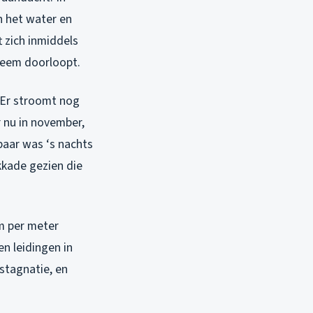
n het water en
t zich inmiddels
teem doorloopt.
. Er stroomt nog
r nu in november,
baar was ‘s nachts
kkade gezien die
m per meter
n leidingen in
stagnatie, en