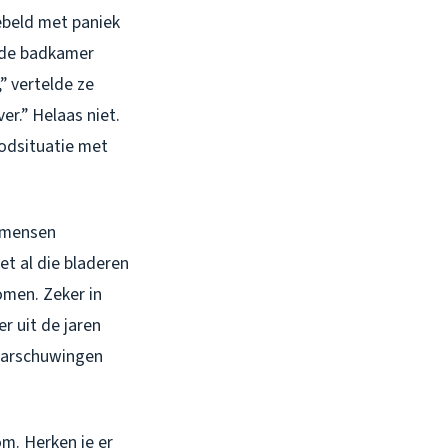
gebeld met paniek
erde badkamer
” vertelde ze
er.” Helaas niet.
oodsituatie met
, mensen
et al die bladeren
komen. Zeker in
r uit de jaren
waarschuwingen
om. Herken je er