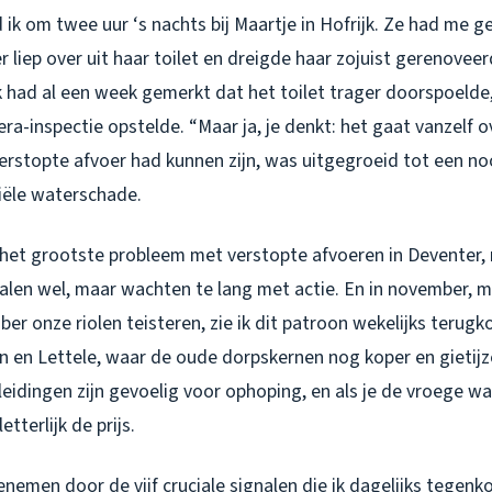
ik om twee uur ‘s nachts bij Maartje in Hofrijk. Ze had me 
r liep over uit haar toilet en dreigde haar zojuist gerenove
k had al een week gemerkt dat het toilet trager doorspoelde,
era-inspectie opstelde. “Maar ja, je denkt: het gaat vanzelf ov
erstopte afvoer had kunnen zijn, was uitgegroeid tot een n
iële waterschade.
t het grootste probleem met verstopte afvoeren in Deventer
alen wel, maar wachten te lang met actie. En in november, m
ober onze riolen teisteren, zie ik dit patroon wekelijks terug
 en Lettele, waar de oude dorpskernen nog koper en gietijze
e leidingen zijn gevoelig voor ophoping, en als je de vroege 
etterlijk de prijs.
nemen door de vijf cruciale signalen die ik dagelijks tegenk