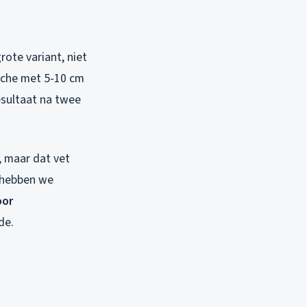
ote variant, niet
ouche met 5-10 cm
esultaat na twee
, maar dat vet
r hebben we
oor
de.