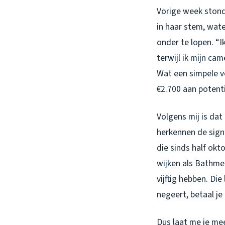
Vorige week stond 
in haar stem, wate
onder te lopen. “I
terwijl ik mijn cam
Wat een simpele v
€2.700 aan potent
Volgens mij is da
herkennen de sign
die sinds half okt
wijken als Bathmen
vijftig hebben. Di
negeert, betaal je l
Dus laat me je mee