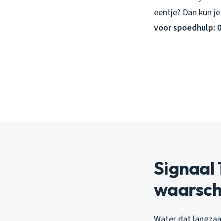
eentje? Dan kun j
voor spoedhulp: 0
Signaal 
waarsch
Water dat langzaa