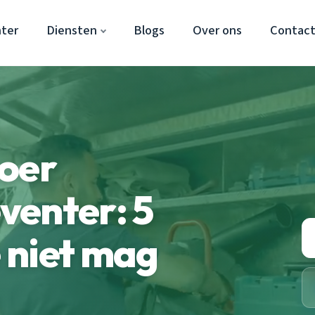
ter
Diensten
Blogs
Over ons
Contac
voer
venter: 5
e niet mag