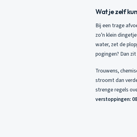
Wat je zelf ku
Bij een trage afv
zo’n klein dingetj
water, zet de plop
pogingen? Dan zit 
Trouwens, chemisc
stroomt dan verder
strenge regels ove
verstoppingen: 08