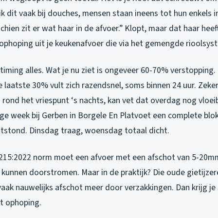
ik dit vaak bij douches, mensen staan ineens tot hun enkels i
chien zit er wat haar in de afvoer.” Klopt, maar dat haar heef
ophoping uit je keukenafvoer die via het gemengde rioolsys
s timing alles. Wat je nu ziet is ongeveer 60-70% verstopping
 laatste 30% vult zich razendsnel, soms binnen 24 uur. Zeke
rond het vriespunt ‘s nachts, kan vet dat overdag nog vloei
rige week bij Gerben in Borgele En Platvoet een complete blo
ntstond. Dinsdag traag, woensdag totaal dicht.
215:2022 norm moet een afvoer met een afschot van 5-20m
kunnen doorstromen. Maar in de praktijk? Die oude gietijzere
ak nauwelijks afschot meer door verzakkingen. Dan krijg je 
t ophoping.