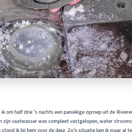
ik om half drie ‘s nachts een paniekige oproep uit de Rivie
n zijn vaatwasser was compleet vastgelopen, water stroomde
stond ik bij hem voor de deur. Zo’n situatie ken ik maar al t