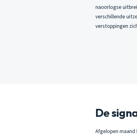
naoorlogse uitbre
verschillende uitz
verstoppingen zic
De signa
Afgelopen maand k