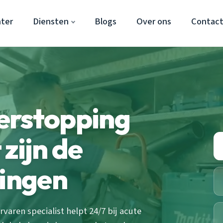
ter
Diensten
Blogs
Over ons
Contac
erstopping
zijn de
singen
aren specialist helpt 24/7 bij acute