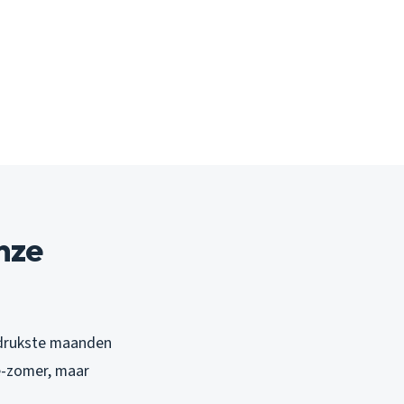
nze
n drukste maanden
e-zomer, maar