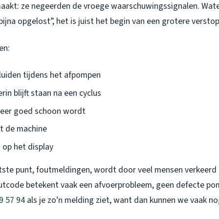
maakt: ze negeerden de vroege waarschuwingssignalen. Wat
bijna opgelost”, het is juist het begin van een grotere versto
en:
uiden tijdens het afpompen
in blijft staan na een cyclus
meer goed schoon wordt
it de machine
op het display
tste punt, foutmeldingen, wordt door veel mensen verkeerd 
utcode betekent vaak een afvoerprobleem, geen defecte po
9 57 94
als je zo’n melding ziet, want dan kunnen we vaak 