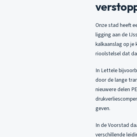
verstop
Onze stad heeft e
ligging aan de IJs
kalkaanslag op je
rioolstelsel dat da
In Lettele bijvoor
door de lange tran
nieuwere delen PE 
drukverliescompen
geven.
In de Voorstad da
verschillende leid