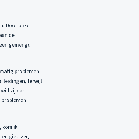
en. Door onze
 aan de
en een gemengd
elmatig problemen
 leidingen, terwijl
eid zijn er
a problemen
, kom ik
en gietijzer,