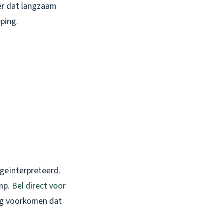
er dat langzaam
pping.
geïnterpreteerd.
mp.
Bel direct voor
nog voorkomen dat