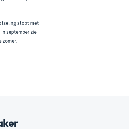
otseling stopt met
. In september zie
e zomer.
aker