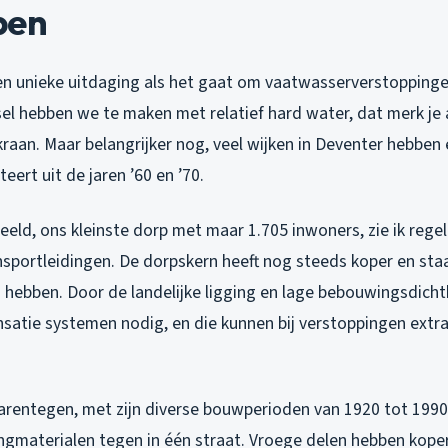
pen
en unieke uitdaging als het gaat om vaatwasserverstopping
sel hebben we te maken met relatief hard water, dat merk je
 kraan. Maar belangrijker nog, veel wijken in Deventer hebb
teert uit de jaren ’60 en ’70.
beeld, ons kleinste dorp met maar 1.705 inwoners, zie ik reg
sportleidingen. De dorpskern heeft nog steeds koper en staal
hebben. Door de landelijke ligging en lage bebouwingsdichth
satie systemen nodig, en die kunnen bij verstoppingen extr
arentegen, met zijn diverse bouwperioden van 1920 tot 1990
ingmaterialen tegen in één straat. Vroege delen hebben koper 