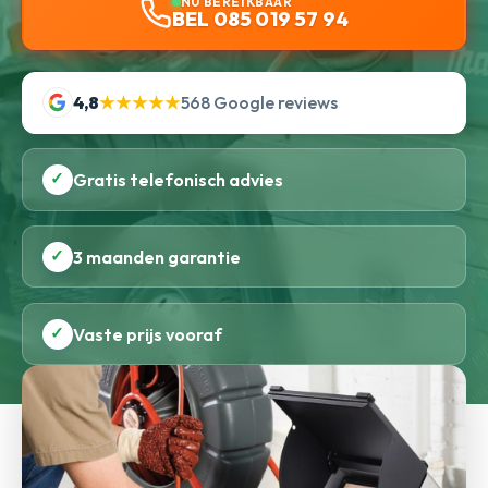
NU BEREIKBAAR
BEL 085 019 57 94
4,8
★★★★★
568 Google reviews
✓
Gratis telefonisch advies
✓
3 maanden garantie
✓
Vaste prijs vooraf