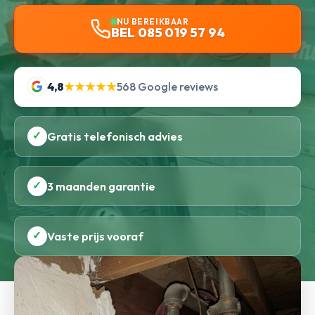
NU BEREIKBAAR
BEL 085 019 57 94
4,8
★★★★★
568 Google reviews
✓
Gratis telefonisch advies
✓
3 maanden garantie
✓
Vaste prijs vooraf