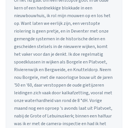
Of het nu gaat om een verstopte goot in de oude
kern of een hardnekkige blokkade in een
nieuwbouwhuis, ik rol mijn mouwen op en los het
op. Want laten we eerlijk zijn, een verstopte
riolering is geen pretje, en in Deventer met onze
gemengde systemen in de historische delen en
gescheiden stelsels in de nieuwere wijken, komt
het vaker voor dan je denkt. Ik doe regelmatig
spoedklussen in wijken als Borgele en Platvoet,
Rivierenwijk en Bergweide, en Knutteldorp. Neem
nou Borgele, met die naoorlogse bouw uit de jaren
'50 en '60, daar verstoppen de oude gietijzeren
leidingen zich vaak door kalkafzetting, vooral met
onze waterhardheid van rond de 8 °dH. Vorige
maand nog een oproep 's avonds laat uit Platvoet,
nabij de Grote of Lebuinuskerk; binnen een halfuur
was ik er met de camera-inspectie en had ik het