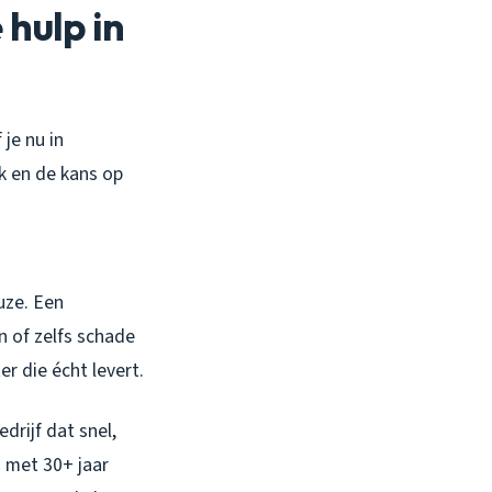
 hulp in
je nu in
k en de kans op
uze. Een
n of zelfs schade
er die écht levert.
drijf dat snel,
 met 30+ jaar