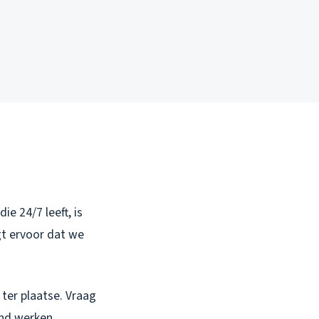
e 24/7 leeft, is
gt ervoor dat we
 ter plaatse. Vraag
end werken.