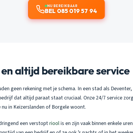
NU BEREIKBAAR
BEL 085 019 57 94
 en altijd bereikbare service
en geen rekening met je schema. In een stad als Deventer, di
drijf dat altijd paraat staat cruciaal. Onze 24/7 service zor
f je nu in Keizerslanden of Borgele woont.
dringend een verstopt
riool
is en zijn vaak binnen enkele uren
ponstijd van een bedrijf en of ze ook ’s nachts of in het week