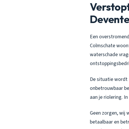
Verstopt
Devente
Een overstromend 
Colmschate woont 
waterschade vrage
ontstoppingsbedri
De situatie wordt 
onbetrouwbaar bedr
aan je riolering. I
Geen zorgen, wij w
betaalbaar en bet