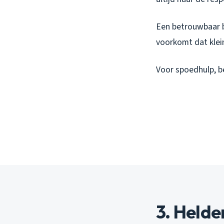
Een betrouwbaar be
voorkomt dat klei
Voor spoedhulp, be
3. Helde