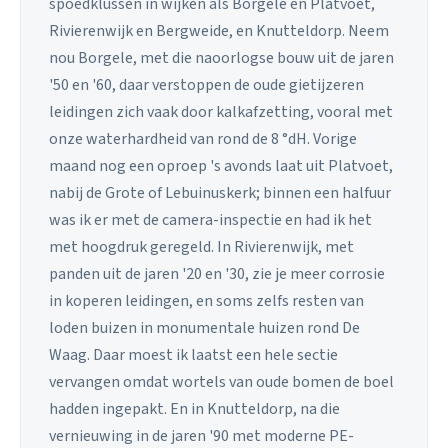
spoedklussen in wijken als Borgele en Platvoet,
Rivierenwijk en Bergweide, en Knutteldorp. Neem
nou Borgele, met die naoorlogse bouw uit de jaren
'50 en '60, daar verstoppen de oude gietijzeren
leidingen zich vaak door kalkafzetting, vooral met
onze waterhardheid van rond de 8 °dH. Vorige
maand nog een oproep 's avonds laat uit Platvoet,
nabij de Grote of Lebuinuskerk; binnen een halfuur
was ik er met de camera-inspectie en had ik het
met hoogdruk geregeld. In Rivierenwijk, met
panden uit de jaren '20 en '30, zie je meer corrosie
in koperen leidingen, en soms zelfs resten van
loden buizen in monumentale huizen rond De
Waag. Daar moest ik laatst een hele sectie
vervangen omdat wortels van oude bomen de boel
hadden ingepakt. En in Knutteldorp, na die
vernieuwing in de jaren '90 met moderne PE-