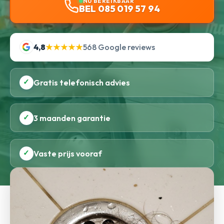
NU BEREIKBAAR
BEL 085 019 57 94
4,8
★★★★★
568 Google reviews
✓
Gratis telefonisch advies
✓
3 maanden garantie
✓
Vaste prijs vooraf