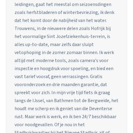
leidingen, gaat het meestal om seizoensdingen
zoals herfstbladeren of winterbevriezing, ik denk
dat het komt door de nabijheid van het water.
Trouwens, in de nieuwere delen zoals Hofrijk bij
het voormalige Sint Jozefziekenhuis-terrein, is
alles up-to-date, maar zelfs daar sluipt
vetophoping in de zomer zomaar binnen. Ik werk
altijd met moderne tools, zoals camera's voor
inspectie en hoogdruk voor spoeling, en bied een
vast tarief vooraf, geen verrassingen. Gratis
vooronderzoek en drie maanden garantie, dat
spreekt voor zich. In mijn vrije tijd fiets ik graag
langs de IJssel, van Bathmen tot de Bergweide, het
houdt me scherp en ik geniet van die Deventerse
rust. Maar werk is werk, en ik ben 24/7 beschikbaar
voor noodgevallen. Of je nou in het
Stadhuiskwartier bij het Nieuwe Stadhuis zit of