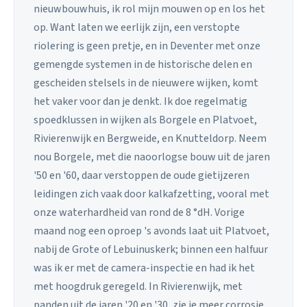
nieuwbouwhuis, ik rol mijn mouwen op en los het
op. Want laten we eerlijk zijn, een verstopte
riolering is geen pretje, en in Deventer met onze
gemengde systemen in de historische delen en
gescheiden stelsels in de nieuwere wijken, komt
het vaker voor dan je denkt. Ik doe regelmatig
spoedklussen in wijken als Borgele en Platvoet,
Rivierenwijk en Bergweide, en Knutteldorp. Neem
nou Borgele, met die naoorlogse bouw uit de jaren
'50 en '60, daar verstoppen de oude gietijzeren
leidingen zich vaak door kalkafzetting, vooral met
onze waterhardheid van rond de 8 °dH. Vorige
maand nog een oproep 's avonds laat uit Platvoet,
nabij de Grote of Lebuinuskerk; binnen een halfuur
was ik er met de camera-inspectie en had ik het
met hoogdruk geregeld. In Rivierenwijk, met
panden uit de jaren '20 en '30, zie je meer corrosie