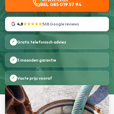
NU BEREIKBAAR
BEL 085 019 57 94
4,8
★★★★★
568 Google reviews
✓
Gratis telefonisch advies
✓
3 maanden garantie
✓
Vaste prijs vooraf