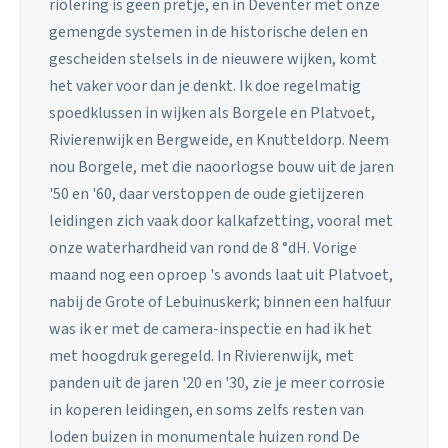
riolering is geen pretje, en in Deventer met onze
gemengde systemen in de historische delen en
gescheiden stelsels in de nieuwere wijken, komt
het vaker voor dan je denkt. Ik doe regelmatig
spoedklussen in wijken als Borgele en Platvoet,
Rivierenwijk en Bergweide, en Knutteldorp. Neem
nou Borgele, met die naoorlogse bouw uit de jaren
'50 en '60, daar verstoppen de oude gietijzeren
leidingen zich vaak door kalkafzetting, vooral met
onze waterhardheid van rond de 8 °dH. Vorige
maand nog een oproep 's avonds laat uit Platvoet,
nabij de Grote of Lebuinuskerk; binnen een halfuur
was ik er met de camera-inspectie en had ik het
met hoogdruk geregeld. In Rivierenwijk, met
panden uit de jaren '20 en '30, zie je meer corrosie
in koperen leidingen, en soms zelfs resten van
loden buizen in monumentale huizen rond De