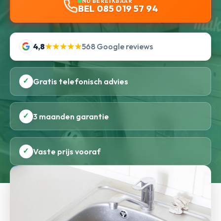
NU BEREIKBAAR
BEL 085 019 57 94
4,8
★★★★★
568 Google reviews
✓
Gratis telefonisch advies
✓
3 maanden garantie
✓
Vaste prijs vooraf