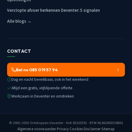
Verstopte afvoer herkennen Deventer: 5 signalen
Alle blogs →
CONTACT
Bel nu 085 019 57 94
Dag en nacht bereikbaar, ook in het weekend
Altijd een gratis, vrijblijvende offerte
Werkzaam in Deventer en omstreken
© 2002–2026
Ontstoppen Deventer
· KvK 83265392 · BTW NL862800328B01
Algemene voorwaarden
·
Privacy
·
Cookies
·
Disclaimer
·
Sitemap