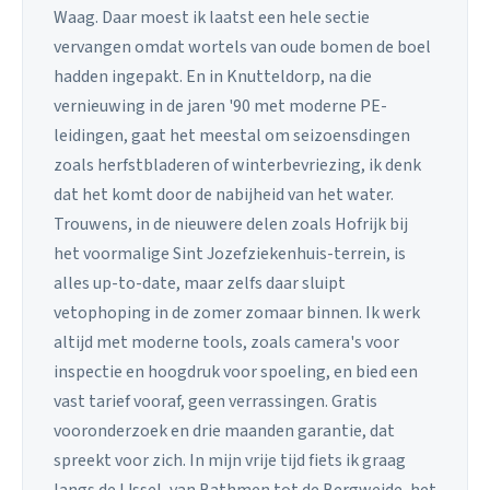
Waag. Daar moest ik laatst een hele sectie
vervangen omdat wortels van oude bomen de boel
hadden ingepakt. En in Knutteldorp, na die
vernieuwing in de jaren '90 met moderne PE-
leidingen, gaat het meestal om seizoensdingen
zoals herfstbladeren of winterbevriezing, ik denk
dat het komt door de nabijheid van het water.
Trouwens, in de nieuwere delen zoals Hofrijk bij
het voormalige Sint Jozefziekenhuis-terrein, is
alles up-to-date, maar zelfs daar sluipt
vetophoping in de zomer zomaar binnen. Ik werk
altijd met moderne tools, zoals camera's voor
inspectie en hoogdruk voor spoeling, en bied een
vast tarief vooraf, geen verrassingen. Gratis
vooronderzoek en drie maanden garantie, dat
spreekt voor zich. In mijn vrije tijd fiets ik graag
langs de IJssel, van Bathmen tot de Bergweide, het